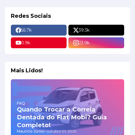
Redes Sociais
56.7k
39.3k
0.9k
23.9k
Mais Lidos!
FAQ
Quando Trocar a Correia
Dentada do Fiat Mobi? Guia
Completo!
Maurício Júnior
-
outubro 01, 2025