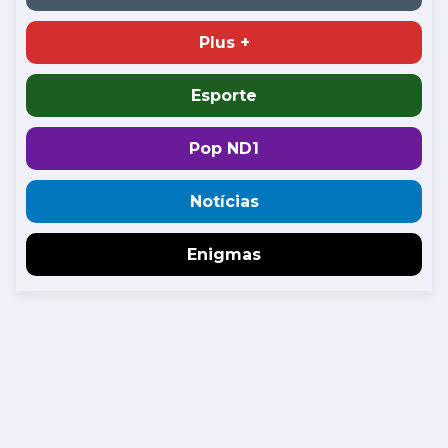
Plus +
Esporte
Pop ND1
Notícias
Enigmas