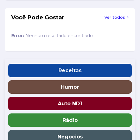
Você Pode Gostar
Ver todos
Error:
Nenhum resultado encontrado
Receitas
Humor
Auto ND1
Rádio
Negócios