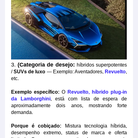
3.
(Categoria de desejo:
híbridos superpotentes
/
SUVs de luxo
— Exemplo: Aventadores,
Revuelto
,
etc.
Exemplo específico:
O
Revuelto, híbrido plug-in
da Lamborghini
, está com lista de espera de
aproximadamente dois anos, mostrando forte
demanda.
Porque é cobiçado:
Mistura tecnologia híbrida,
desempenho extremo, status de marca e oferta