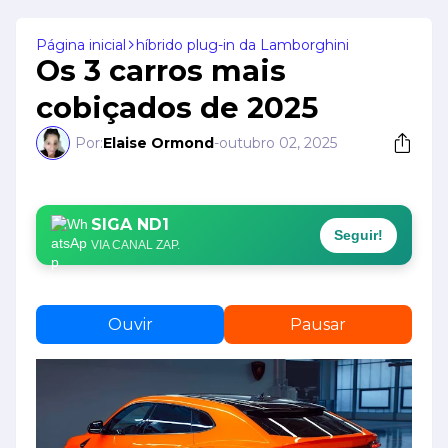
Página inicial
híbrido plug-in da Lamborghini
Os 3 carros mais
cobiçados de 2025
Por:
Elaise Ormond
-
outubro 02, 2025
SIGA ND1
Seguir!
VIA CANAL ZAP.
Ouvir
Pausar