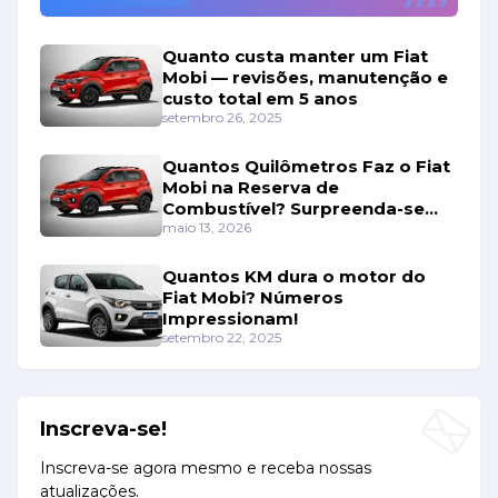
Quanto custa manter um Fiat
Mobi — revisões, manutenção e
custo total em 5 anos
setembro 26, 2025
Quantos Quilômetros Faz o Fiat
Mobi na Reserva de
Combustível? Surpreenda-se
Com os Números!
maio 13, 2026
Quantos KM dura o motor do
Fiat Mobi? Números
Impressionam!
setembro 22, 2025
Inscreva-se!
Inscreva-se agora mesmo e receba nossas
atualizações.