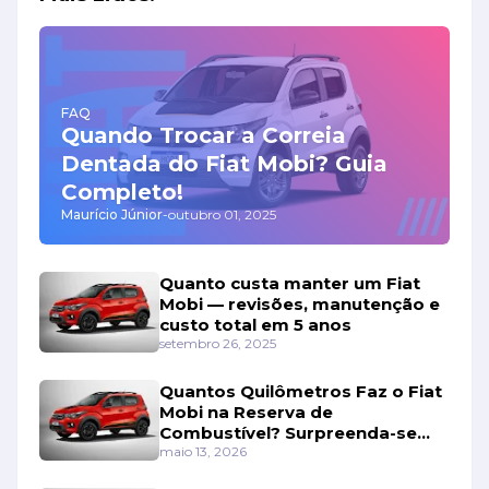
FAQ
Quando Trocar a Correia
Dentada do Fiat Mobi? Guia
Completo!
Maurício Júnior
-
outubro 01, 2025
Quanto custa manter um Fiat
Mobi — revisões, manutenção e
custo total em 5 anos
setembro 26, 2025
Quantos Quilômetros Faz o Fiat
Mobi na Reserva de
Combustível? Surpreenda-se
Com os Números!
maio 13, 2026