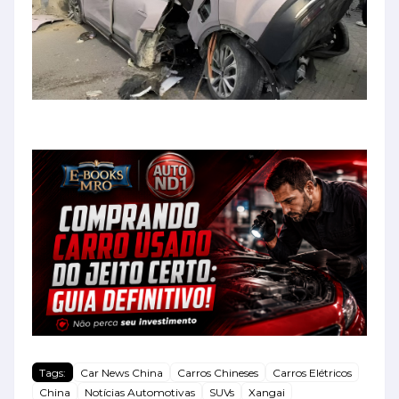
Tags:
Car News China
Carros Chineses
Carros Elétricos
China
Notícias Automotivas
SUVs
Xangai