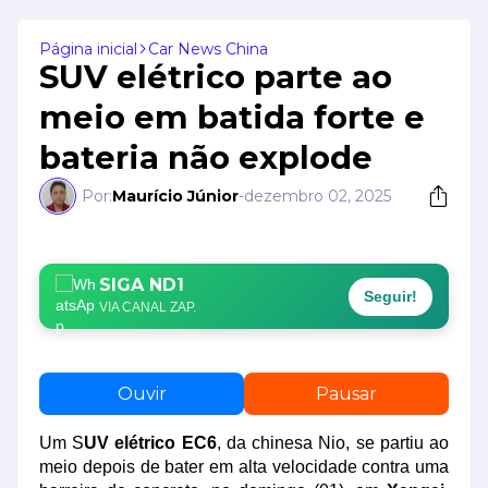
Página inicial
Car News China
SUV elétrico parte ao
meio em batida forte e
bateria não explode
Por:
Maurício Júnior
-
dezembro 02, 2025
SIGA ND1
Seguir!
VIA CANAL ZAP.
Ouvir
Pausar
Um S
UV elétrico EC6
, da chinesa Nio, se partiu ao
meio depois de bater em alta velocidade contra uma