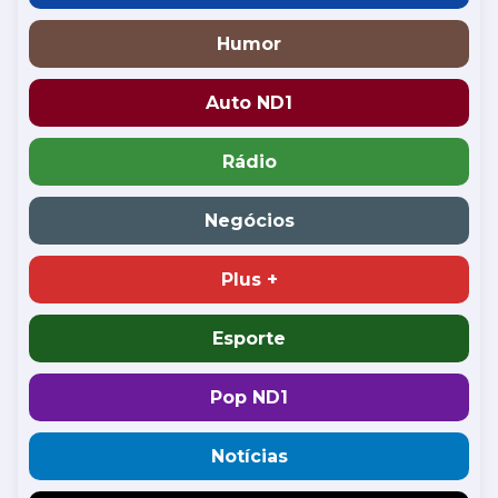
Humor
Auto ND1
Rádio
Negócios
Plus +
Esporte
Pop ND1
Notícias