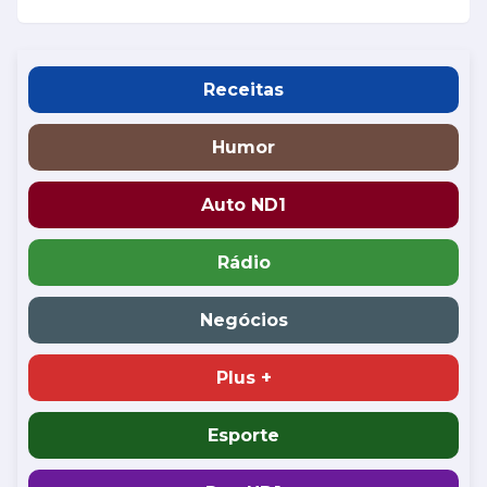
Receitas
Humor
Auto ND1
Rádio
Negócios
Plus +
Esporte