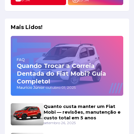
Mais Lidos!
FAQ
Quando Trocar a Correia
Dentada do Fiat Mobi? Guia
Completo!
Maurício Júnior
-
outubro 01, 2025
Quanto custa manter um Fiat
Mobi — revisões, manutenção e
custo total em 5 anos
setembro 26, 2025