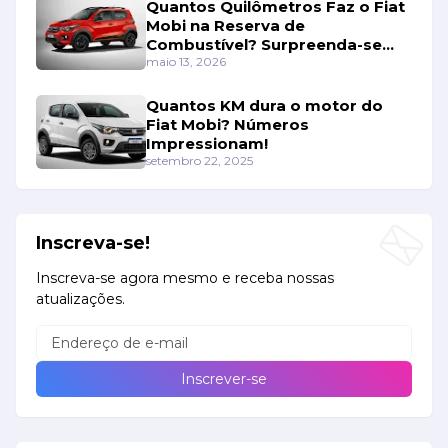
Quantos Quilômetros Faz o Fiat
Mobi na Reserva de
Combustível? Surpreenda-se
Com os Números!
maio 13, 2026
Quantos KM dura o motor do
Fiat Mobi? Números
Impressionam!
setembro 22, 2025
Inscreva-se!
Inscreva-se agora mesmo e receba nossas
atualizações.