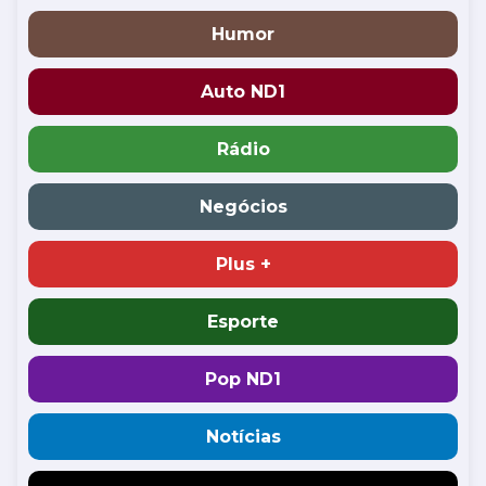
Humor
Auto ND1
Rádio
Negócios
Plus +
Esporte
Pop ND1
Notícias