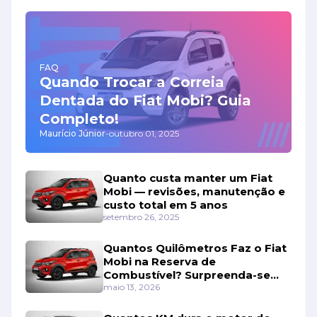
FAQ
Quando Trocar a Correia
Dentada do Fiat Mobi? Guia
Completo!
Maurício Júnior
-
outubro 01, 2025
Quanto custa manter um Fiat
Mobi — revisões, manutenção e
custo total em 5 anos
setembro 26, 2025
Quantos Quilômetros Faz o Fiat
Mobi na Reserva de
Combustível? Surpreenda-se
Com os Números!
maio 13, 2026