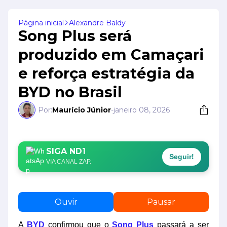
Página inicial
Alexandre Baldy
Song Plus será
produzido em Camaçari
e reforça estratégia da
BYD no Brasil
Por:
Maurício Júnior
-
janeiro 08, 2026
SIGA ND1
Seguir!
VIA CANAL ZAP.
Ouvir
Pausar
A
BYD
confirmou que o
Song Plus
passará a ser