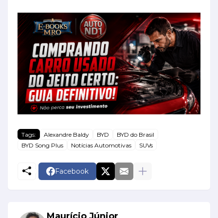
Tags:
Alexandre Baldy
BYD
BYD do Brasil
BYD Song Plus
Notícias Automotivas
SUVs
Facebook
Maurício Júnior