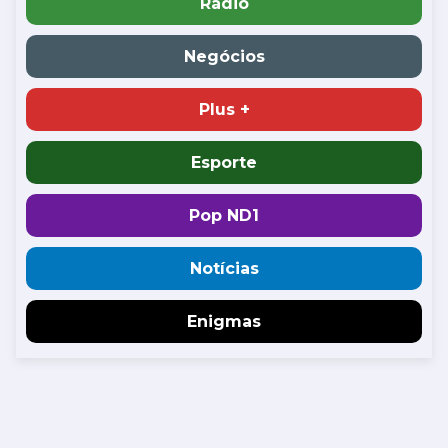
Rádio
Negócios
Plus +
Esporte
Pop ND1
Notícias
Enigmas