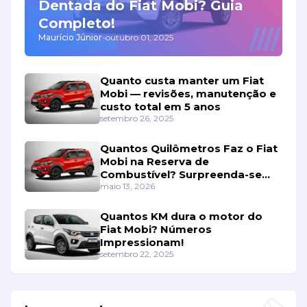
Dentada do Fiat Mobi? Guia
Completo!
Maurício Júnior
-
outubro 01, 2025
Quanto custa manter um Fiat
Mobi — revisões, manutenção e
custo total em 5 anos
setembro 26, 2025
Quantos Quilômetros Faz o Fiat
Mobi na Reserva de
Combustível? Surpreenda-se
Com os Números!
maio 13, 2026
Quantos KM dura o motor do
Fiat Mobi? Números
Impressionam!
setembro 22, 2025