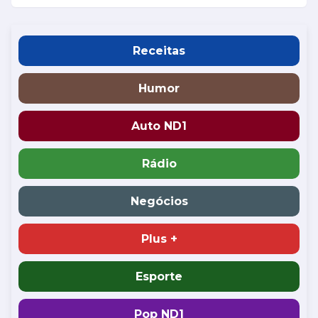
Receitas
Humor
Auto ND1
Rádio
Negócios
Plus +
Esporte
Pop ND1