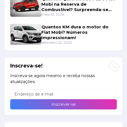
Mobi na Reserva de
Combustível? Surpreenda-se
Com os Números!
maio 13, 2026
Quantos KM dura o motor do
Fiat Mobi? Números
Impressionam!
setembro 22, 2025
Inscreva-se!
Inscreva-se agora mesmo e receba nossas
atualizações.