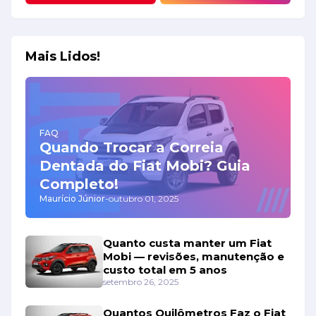
Mais Lidos!
FAQ
Quando Trocar a Correia
Dentada do Fiat Mobi? Guia
Completo!
Maurício Júnior
-
outubro 01, 2025
Quanto custa manter um Fiat
Mobi — revisões, manutenção e
custo total em 5 anos
setembro 26, 2025
Quantos Quilômetros Faz o Fiat