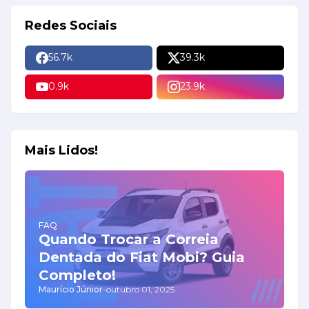
Redes Sociais
56.7k
39.3k
0.9k
23.9k
Mais Lidos!
FAQ
Quando Trocar a Correia
Dentada do Fiat Mobi? Guia
Completo!
Maurício Júnior
-
outubro 01, 2025