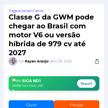
Página inicial
Carros
Classe G da GWM pode
chegar ao Brasil com
motor V6 ou versão
híbrida de 979 cv até
2027
Por:
Rayan Araújo
-
abril 28, 2026
SIGA ND1
Seguir!
VIA CANAL ZAP.
Ouvir
Pausar