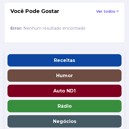
Você Pode Gostar
Ver todos
Error:
Nenhum resultado encontrado
Receitas
Humor
Auto ND1
Rádio
Negócios