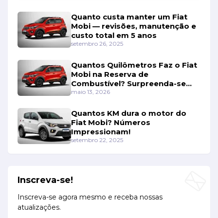
Quanto custa manter um Fiat
Mobi — revisões, manutenção e
custo total em 5 anos
setembro 26, 2025
Quantos Quilômetros Faz o Fiat
Mobi na Reserva de
Combustível? Surpreenda-se
Com os Números!
maio 13, 2026
Quantos KM dura o motor do
Fiat Mobi? Números
Impressionam!
setembro 22, 2025
Inscreva-se!
Inscreva-se agora mesmo e receba nossas
atualizações.