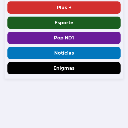
Plus +
Esporte
Pop ND1
Notícias
Enigmas