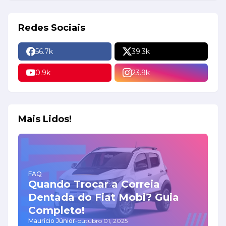
Redes Sociais
56.7k
39.3k
0.9k
23.9k
Mais Lidos!
FAQ
Quando Trocar a Correia
Dentada do Fiat Mobi? Guia
Completo!
Maurício Júnior
-
outubro 01, 2025