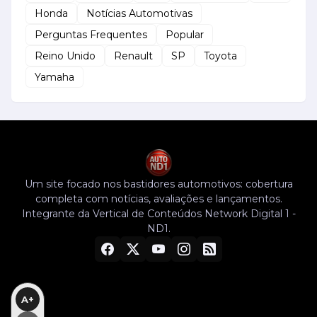
Honda
Notícias Automotivas
Perguntas Frequentes
Popular
Reino Unido
Renault
SP
Toyota
Yamaha
Um site focado nos bastidores automotivos: cobertura
completa com notícias, avaliações e lançamentos.
Integrante da Vertical de Conteúdos Network Digital 1 -
ND1.
A+