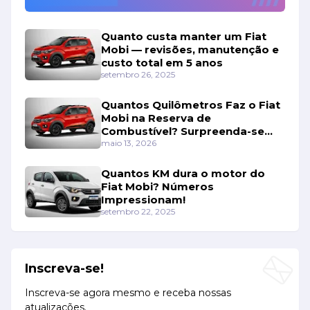
Quanto custa manter um Fiat
Mobi — revisões, manutenção e
custo total em 5 anos
setembro 26, 2025
Quantos Quilômetros Faz o Fiat
Mobi na Reserva de
Combustível? Surpreenda-se
Com os Números!
maio 13, 2026
Quantos KM dura o motor do
Fiat Mobi? Números
Impressionam!
setembro 22, 2025
Inscreva-se!
Inscreva-se agora mesmo e receba nossas
atualizações.