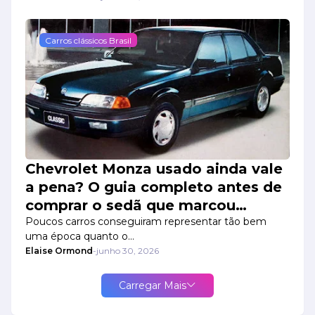
Carros clássicos Brasil
Chevrolet Monza usado ainda vale
a pena? O guia completo antes de
comprar o sedã que marcou
gerações
Poucos carros conseguiram representar tão bem
uma época quanto o…
Elaise Ormond
-
junho 30, 2026
Carregar Mais