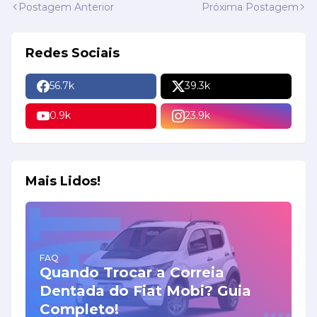
Postagem Anterior
Próxima Postagem
Redes Sociais
56.7k
39.3k
0.9k
23.9k
Mais Lidos!
FAQ
Quando Trocar a Correia
Dentada do Fiat Mobi? Guia
Completo!