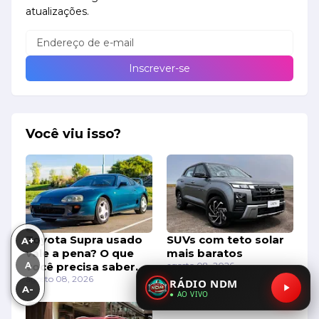
atualizações.
Você viu isso?
Toyota Supra usado
SUVs com teto solar
A+
vale a pena? O que
mais baratos
A
você precisa saber
agosto 08, 2026
antes de comprar
agosto 08, 2026
RÁDIO NDM
A-
● AO VIVO