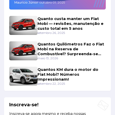
Maurício Júnior
-
outubro 01, 2025
Quanto custa manter um Fiat
Mobi — revisões, manutenção e
custo total em 5 anos
setembro 26, 2025
Quantos Quilômetros Faz o Fiat
Mobi na Reserva de
Combustível? Surpreenda-se
Com os Números!
maio 13, 2026
Quantos KM dura o motor do
Fiat Mobi? Números
Impressionam!
setembro 22, 2025
Inscreva-se!
Inscreva-se agora mesmo e receba nossas