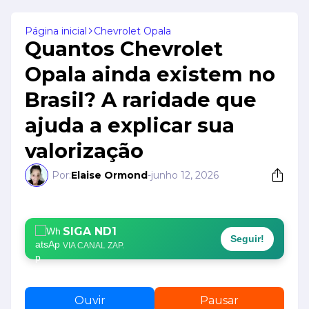
Página inicial
Chevrolet Opala
Quantos Chevrolet
Opala ainda existem no
Brasil? A raridade que
ajuda a explicar sua
valorização
Por:
Elaise Ormond
-
junho 12, 2026
SIGA ND1
Seguir!
VIA CANAL ZAP.
Ouvir
Pausar