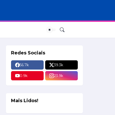
Redes Sociais
56.7k
39.3k
0.9k
23.9k
Mais Lidos!