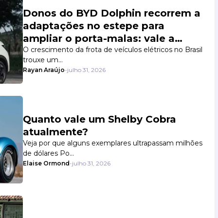
Donos do BYD Dolphin recorrem a
adaptações no estepe para
ampliar o porta-malas: vale a
pena?
O crescimento da frota de veículos elétricos no Brasil
trouxe um…
Rayan Araújo
-
julho 31, 2026
Quanto vale um Shelby Cobra
atualmente?
Veja por que alguns exemplares ultrapassam milhões
de dólares Po…
Elaise Ormond
-
julho 31, 2026