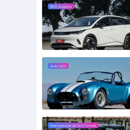
BYD Dolphin
Auto ND1
Manutenção de SUV Chinês