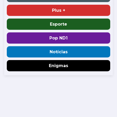
Plus +
Esporte
Pop ND1
Notícias
Enigmas