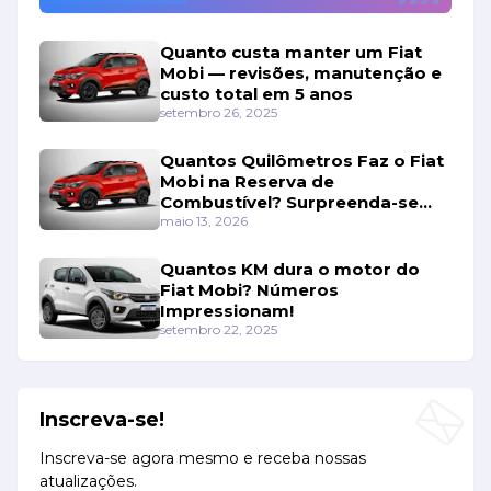
Quanto custa manter um Fiat
Mobi — revisões, manutenção e
custo total em 5 anos
setembro 26, 2025
Quantos Quilômetros Faz o Fiat
Mobi na Reserva de
Combustível? Surpreenda-se
Com os Números!
maio 13, 2026
Quantos KM dura o motor do
Fiat Mobi? Números
Impressionam!
setembro 22, 2025
Inscreva-se!
Inscreva-se agora mesmo e receba nossas
atualizações.