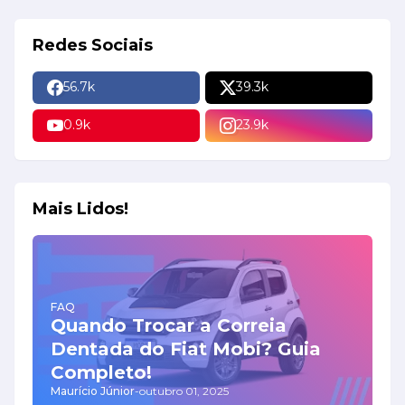
Redes Sociais
56.7k
39.3k
0.9k
23.9k
Mais Lidos!
FAQ
Quando Trocar a Correia
Dentada do Fiat Mobi? Guia
Completo!
Maurício Júnior
-
outubro 01, 2025