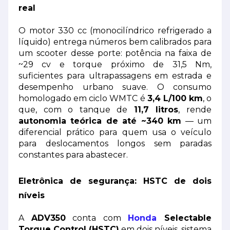
real
O motor 330 cc (monocilíndrico refrigerado a
líquido) entrega números bem calibrados para
um scooter desse porte: potência na faixa de
~29 cv e torque próximo de 31,5 Nm,
suficientes para ultrapassagens em estrada e
desempenho urbano suave. O consumo
homologado em ciclo WMTC é
3,4 L/100 km
, o
que, com o tanque de
11,7 litros
, rende
autonomia teórica de até ~340 km
— um
diferencial prático para quem usa o veículo
para deslocamentos longos sem paradas
constantes para abastecer.
Eletrônica de segurança: HSTC de dois
níveis
A
ADV350
conta com
Honda
Selectable
Torque Control (HSTC)
em dois níveis, sistema