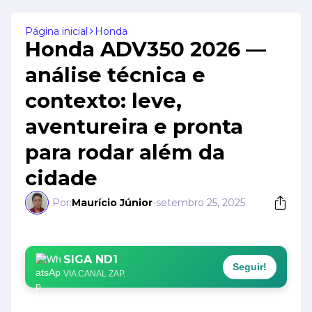
Página inicial
Honda
Honda ADV350 2026 —
análise técnica e
contexto: leve,
aventureira e pronta
para rodar além da
cidade
Por:
Maurício Júnior
-
setembro 25, 2025
SIGA ND1
Seguir!
VIA CANAL ZAP.