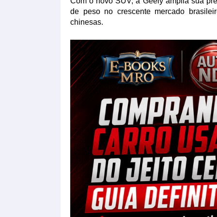
Com o novo SUV, a Geely amplia sua pre
de peso no crescente mercado brasileir
chinesas.