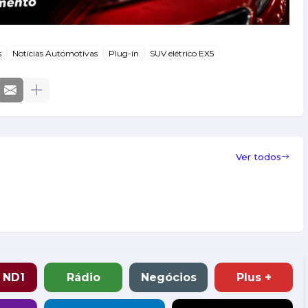
s
Noticias Automotivas
Plug-in
SUV elétrico EX5
Ver todos
 ND1
Rádio
Negócios
Plus +