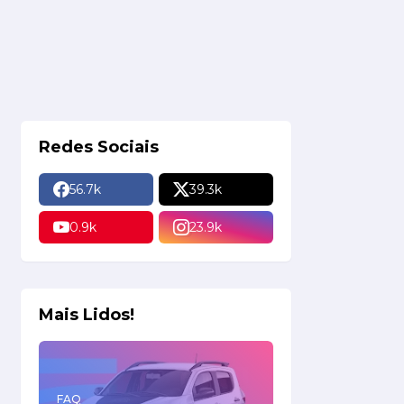
Redes Sociais
56.7k
39.3k
0.9k
23.9k
Mais Lidos!
FAQ