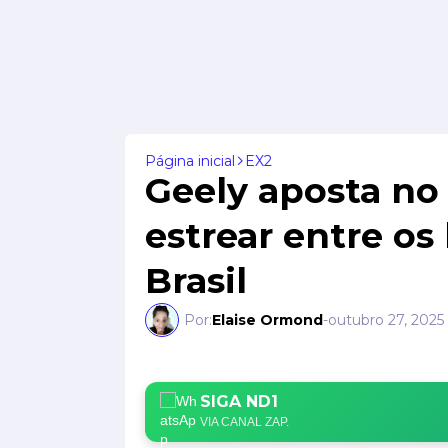
Página inicial
EX2
Geely aposta no 
estrear entre os
Brasil
Por:
Elaise Ormond
-
outubro 27, 2025
SIGA ND1
VIA CANAL ZAP.