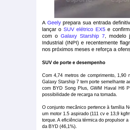
A
Geely
prepara sua entrada definit
lançar o
SUV elétrico EX5
e confir
com o
Galaxy Starship 7
, modelo j
Industrial (INPI) e recentemente fl
nos próximos meses e reforça a ofen
SUV de porte e desempenho
Com 4,74 metros de comprimento, 1,90 m 
Galaxy Starship 7 tem porte semelhante 
com BYD Song Plus, GWM Haval H6 PHE
possibilidade de recarga na tomada.
O conjunto mecânico pertence à família 
um motor 1.5 aspirado (111 cv e 13,9 kgfm
torque. A eficiência térmica do propulsor 
da BYD (46,1%).