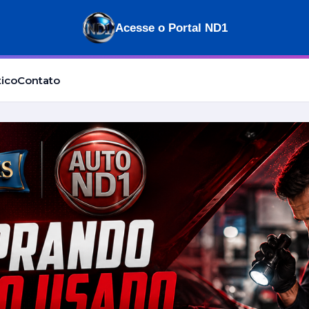
Acesse o Portal ND1
tico
Contato