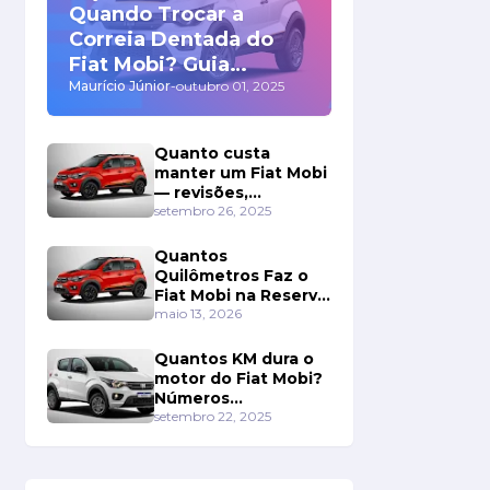
Quando Trocar a
Correia Dentada do
Fiat Mobi? Guia
Completo!
Maurício Júnior
-
outubro 01, 2025
Quanto custa
manter um Fiat Mobi
— revisões,
manutenção e custo
setembro 26, 2025
total em 5 anos
Quantos
Quilômetros Faz o
Fiat Mobi na Reserva
de Combustível?
maio 13, 2026
Surpreenda-se Com
os Números!
Quantos KM dura o
motor do Fiat Mobi?
Números
Impressionam!
setembro 22, 2025