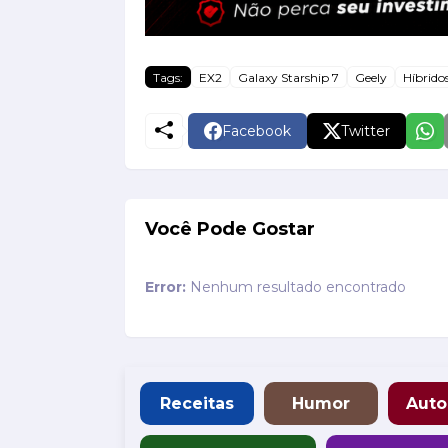
Tags:
EX2
Galaxy Starship 7
Geely
Híbrido
Facebook
Twitter
Você Pode Gostar
Error:
Nenhum resultado encontrado
Receitas
Humor
Auto