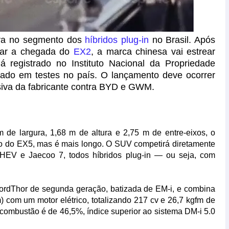
iva no segmento dos
híbridos plug-in
no Brasil. Após
mar a chegada do
EX2
, a marca chinesa vai estrear
á registrado no Instituto Nacional da Propriedade
agrado em testes no país. O lançamento deve ocorrer
siva da fabricante contra BYD e GWM.
de largura, 1,68 m de altura e 2,75 m de entre-eixos, o
ao do EX5, mas é mais longo. O SUV competirá diretamente
V e Jaecoo 7, todos híbridos plug-in — ou seja, com
NordThor de segunda geração, batizada de EM-i, e combina
) com um motor elétrico, totalizando 217 cv e 26,7 kgfm de
a combustão é de 46,5%, índice superior ao sistema DM-i 5.0