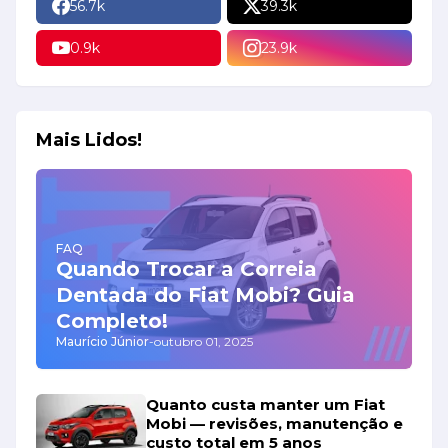
56.7k
39.3k
0.9k
23.9k
Mais Lidos!
FAQ
Quando Trocar a Correia
Dentada do Fiat Mobi? Guia
Completo!
Maurício Júnior
-
outubro 01, 2025
Quanto custa manter um Fiat
Mobi — revisões, manutenção e
custo total em 5 anos