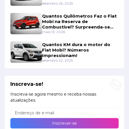
setembro 26, 2025
Quantos Quilômetros Faz o Fiat
Mobi na Reserva de
Combustível? Surpreenda-se
Com os Números!
maio 13, 2026
Quantos KM dura o motor do
Fiat Mobi? Números
Impressionam!
setembro 22, 2025
Inscreva-se!
Inscreva-se agora mesmo e receba nossas
atualizações.