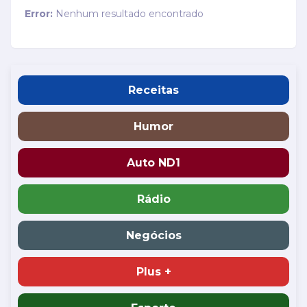
Error:
Nenhum resultado encontrado
Receitas
Humor
Auto ND1
Rádio
Negócios
Plus +