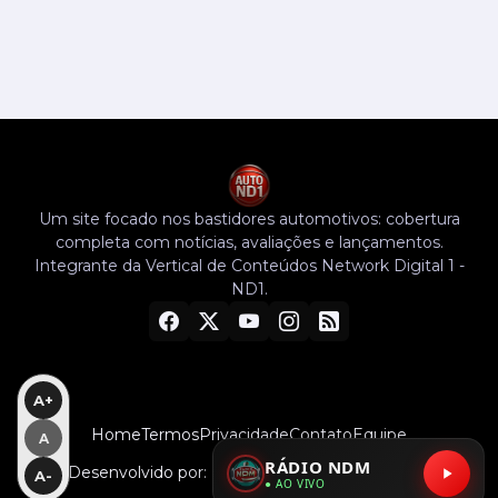
Um site focado nos bastidores automotivos: cobertura
completa com notícias, avaliações e lançamentos.
Integrante da Vertical de Conteúdos Network Digital 1 -
ND1.
A+
Home
Termos
Privacidade
Contato
Equipe
A
RÁDIO NDM
Desenvolvido por:
MRO Mídia | Agência Digital
A-
● AO VIVO