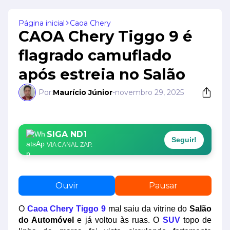
Página inicial
Caoa Chery
CAOA Chery Tiggo 9 é
flagrado camuflado
após estreia no Salão
Por:
Maurício Júnior
-
novembro 29, 2025
SIGA ND1
Seguir!
VIA CANAL ZAP.
Ouvir
Pausar
O
Caoa Chery Tiggo 9
mal saiu da vitrine do
Salão
do Automóvel
e já voltou às ruas. O
SUV
topo de