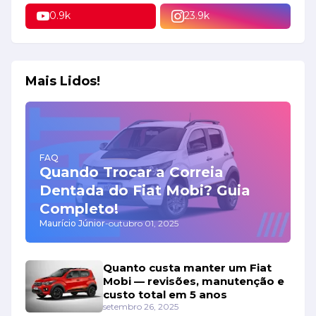
0.9k
23.9k
Mais Lidos!
FAQ
Quando Trocar a Correia
Dentada do Fiat Mobi? Guia
Completo!
Maurício Júnior
-
outubro 01, 2025
Quanto custa manter um Fiat
Mobi — revisões, manutenção e
custo total em 5 anos
setembro 26, 2025