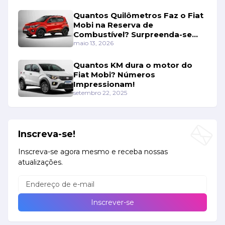
Quantos Quilômetros Faz o Fiat
Mobi na Reserva de
Combustível? Surpreenda-se
Com os Números!
maio 13, 2026
Quantos KM dura o motor do
Fiat Mobi? Números
Impressionam!
setembro 22, 2025
Inscreva-se!
Inscreva-se agora mesmo e receba nossas
atualizações.