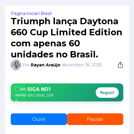
Página inicial
Brasil
Triumph lança Daytona
660 Cup Limited Edition
com apenas 60
unidades no Brasil.
Por:
Rayan Araújo
-
dezembro 18, 2025
SIGA ND1
Seguir!
VIA CANAL ZAP.
Ouvir
Pausar