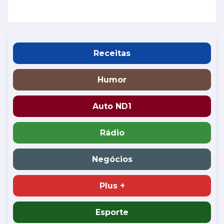
Receitas
Humor
Auto ND1
Rádio
Negócios
Plus +
Esporte