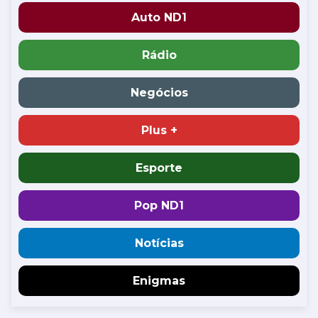
Auto ND1
Rádio
Negócios
Plus +
Esporte
Pop ND1
Notícias
Enigmas