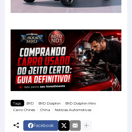
Tags:
BYD
BYD Dolphin
BYD Dolphin Mini
Carro Chines
China
Notícias Automotivas
Facebook