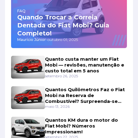
FAQ
Quando Trocar a Correia
Dentada do Fiat Mobi? Guia
Completo!
Maurício Júnior
-
outubro 01, 2025
Quanto custa manter um Fiat
Mobi — revisões, manutenção e
custo total em 5 anos
setembro 26, 2025
Quantos Quilômetros Faz o Fiat
Mobi na Reserva de
Combustível? Surpreenda-se
Com os Números!
maio 13, 2026
Quantos KM dura o motor do
Fiat Mobi? Números
Impressionam!
setembro 22, 2025