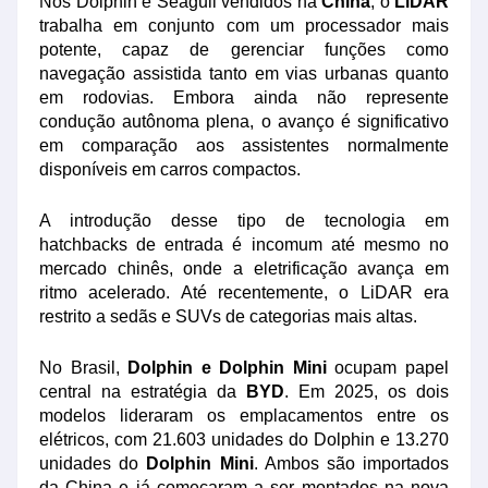
Nos Dolphin e Seagull vendidos na
China
, o
LiDAR
trabalha em conjunto com um processador mais
potente, capaz de gerenciar funções como
navegação assistida tanto em vias urbanas quanto
em rodovias. Embora ainda não represente
condução autônoma plena, o avanço é significativo
em comparação aos assistentes normalmente
disponíveis em carros compactos.
A introdução desse tipo de tecnologia em
hatchbacks de entrada é incomum até mesmo no
mercado chinês, onde a eletrificação avança em
ritmo acelerado. Até recentemente, o LiDAR era
restrito a sedãs e SUVs de categorias mais altas.
No Brasil,
Dolphin e Dolphin Mini
ocupam papel
central na estratégia da
BYD
. Em 2025, os dois
modelos lideraram os emplacamentos entre os
elétricos, com 21.603 unidades do Dolphin e 13.270
unidades do
Dolphin Mini
. Ambos são importados
da China e já começaram a ser montados na nova