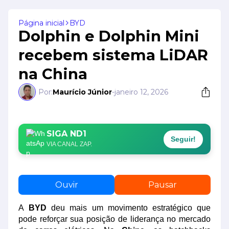
Página inicial
BYD
Dolphin e Dolphin Mini
recebem sistema LiDAR
na China
Por:
Maurício Júnior
-
janeiro 12, 2026
SIGA ND1
Seguir!
VIA CANAL ZAP.
Ouvir
Pausar
A
BYD
deu mais um movimento estratégico que
pode reforçar sua posição de liderança no mercado