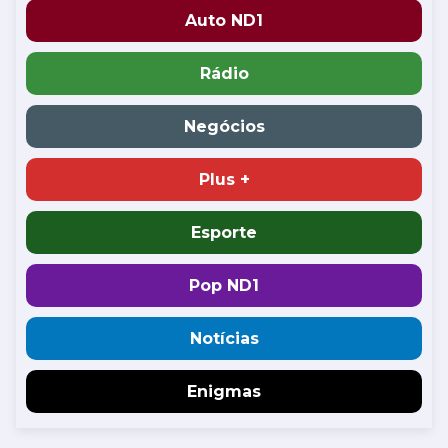
Auto ND1
Rádio
Negócios
Plus +
Esporte
Pop ND1
Notícias
Enigmas