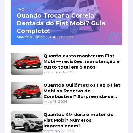
FAQ
Quando Trocar a Correia
Dentada do Fiat Mobi? Guia
Completo!
Maurício Júnior
-
outubro 01, 2025
Quanto custa manter um Fiat
Mobi — revisões, manutenção e
custo total em 5 anos
setembro 26, 2025
Quantos Quilômetros Faz o Fiat
Mobi na Reserva de
Combustível? Surpreenda-se
Com os Números!
maio 13, 2026
Quantos KM dura o motor do
Fiat Mobi? Números
Impressionam!
setembro 22, 2025