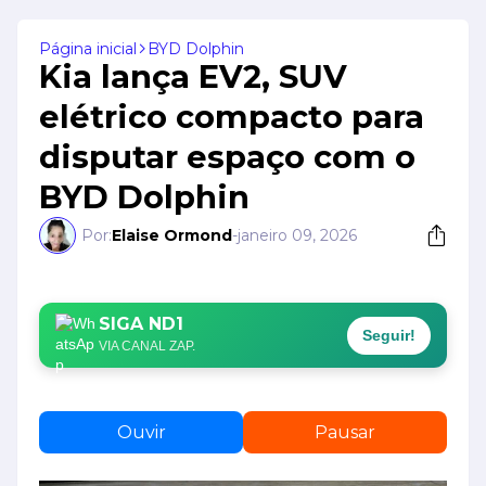
Página inicial
BYD Dolphin
Kia lança EV2, SUV
elétrico compacto para
disputar espaço com o
BYD Dolphin
Por:
Elaise Ormond
-
janeiro 09, 2026
SIGA ND1
Seguir!
VIA CANAL ZAP.
Ouvir
Pausar