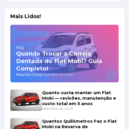
Mais Lidos!
FAQ
Quando Trocar a Correia
Dentada do Fiat Mobi? Guia
Completo!
Maurício Júnior
-
outubro 01, 2025
Quanto custa manter um Fiat
Mobi — revisões, manutenção e
custo total em 5 anos
setembro 26, 2025
Quantos Quilômetros Faz o Fiat
Mobi na Reserva de