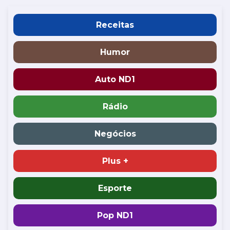
Receitas
Humor
Auto ND1
Rádio
Negócios
Plus +
Esporte
Pop ND1