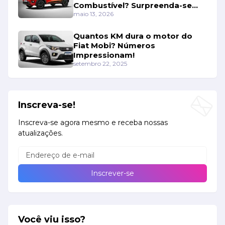
Combustível? Surpreenda-se
Com os Números!
maio 13, 2026
Quantos KM dura o motor do
Fiat Mobi? Números
Impressionam!
setembro 22, 2025
Inscreva-se!
Inscreva-se agora mesmo e receba nossas
atualizações.
Você viu isso?