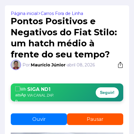
Página inicial
Carros Fora de Linha
Pontos Positivos e
Negativos do Fiat Stilo:
um hatch médio à
frente do seu tempo?
Por:
Maurício Júnior
-
abril 08, 2026
SIGA ND1
Seguir!
VIA CANAL ZAP.
Ouvir
Pausar