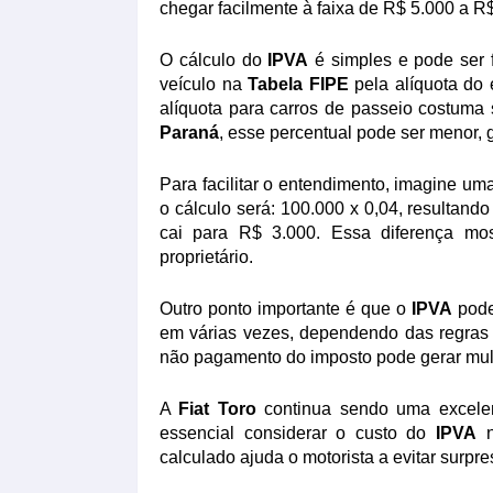
chegar facilmente à faixa de R$ 5.000 a R$
O cálculo do
IPVA
é simples e pode ser fe
veículo na
Tabela FIPE
pela alíquota do
alíquota para carros de passeio costuma
Paraná
, esse percentual pode ser menor,
Para facilitar o entendimento, imagine u
o cálculo será: 100.000 x 0,04, resultand
cai para R$ 3.000. Essa diferença mos
proprietário.
Outro ponto importante é que o
IPVA
pode
em várias vezes, dependendo das regras 
não pagamento do imposto pode gerar multa
A
Fiat Toro
continua sendo uma excelen
essencial considerar o custo do
IPVA
n
calculado ajuda o motorista a evitar surpr