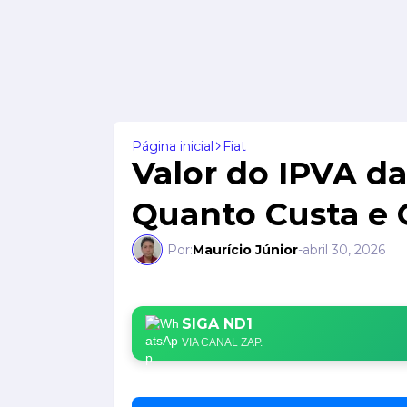
Página inicial
Fiat
Valor do IPVA da
Quanto Custa e 
Por:
Maurício Júnior
-
abril 30, 2026
SIGA ND1
VIA CANAL ZAP.