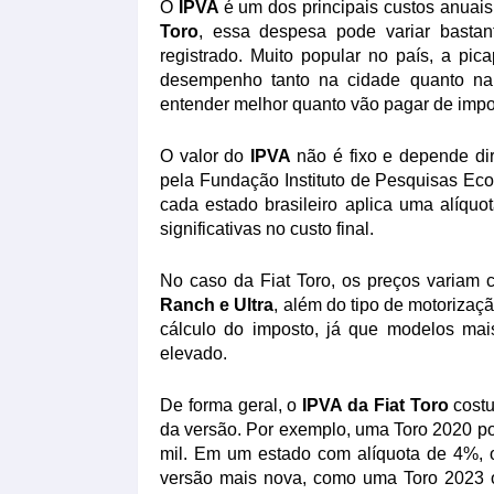
O
IPVA
é um dos principais custos anuai
Toro
, essa despesa pode variar bastan
registrado. Muito popular no país, a pi
desempenho tanto na cidade quanto na 
entender melhor quanto vão pagar de impo
O valor do
IPVA
não é fixo e depende dir
pela
Fundação Instituto de Pesquisas Ec
cada estado brasileiro aplica uma alíquot
significativas no custo final.
No caso da
Fiat Toro
, os preços variam
Ranch e Ultra
, além do tipo de motorizaçã
cálculo do imposto, já que modelos ma
elevado.
De forma geral, o
IPVA da Fiat Toro
costu
da versão. Por exemplo, uma Toro 2020 po
mil. Em um estado com alíquota de 4%, 
versão mais nova, como uma Toro 2023 o