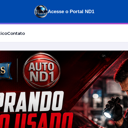
Acesse o Portal ND1
tico
Contato