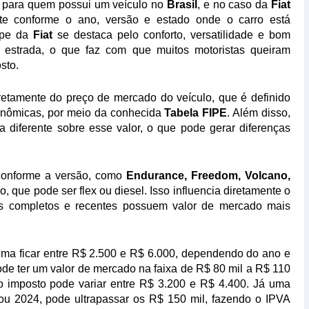
s para quem possui um veículo no
Brasil
, e no caso da
Fiat
te conforme o ano, versão e estado onde o carro está
cape da
Fiat
se destaca pelo conforto, versatilidade e bom
estrada, o que faz com que muitos motoristas queiram
sto.
etamente do preço de mercado do veículo, que é definido
onômicas
, por meio da conhecida
Tabela FIPE
. Além disso,
a diferente sobre esse valor, o que pode gerar diferenças
 conforme a versão, como
Endurance, Freedom, Volcano,
o, que pode ser flex ou diesel. Isso influencia diretamente o
is completos e recentes possuem valor de mercado mais
ma ficar entre R$ 2.500 e R$ 6.000, dependendo do ano e
de ter um valor de mercado na faixa de R$ 80 mil a R$ 110
o imposto pode variar entre R$ 3.200 e R$ 4.400. Já uma
u 2024, pode ultrapassar os R$ 150 mil, fazendo o IPVA