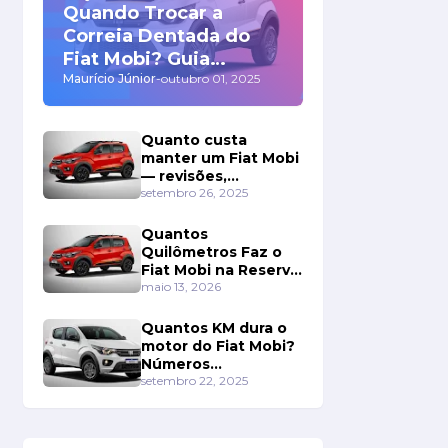
Quando Trocar a
Correia Dentada do
Fiat Mobi? Guia
Completo!
Maurício Júnior
-
outubro 01, 2025
Quanto custa
manter um Fiat Mobi
— revisões,
manutenção e custo
setembro 26, 2025
total em 5 anos
Quantos
Quilômetros Faz o
Fiat Mobi na Reserva
de Combustível?
maio 13, 2026
Surpreenda-se Com
os Números!
Quantos KM dura o
motor do Fiat Mobi?
Números
Impressionam!
setembro 22, 2025