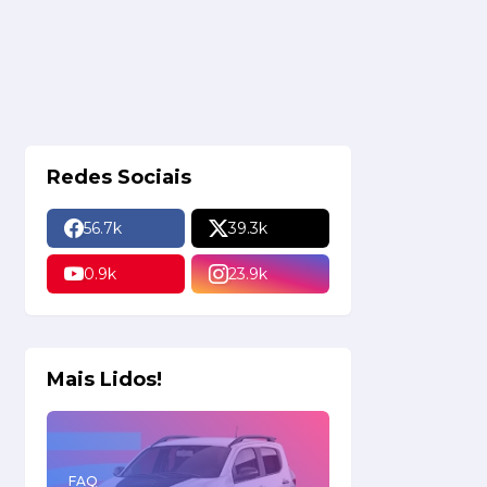
Redes Sociais
56.7k
39.3k
0.9k
23.9k
Mais Lidos!
FAQ