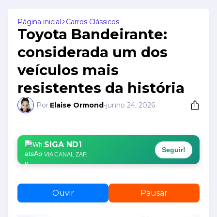
Página inicial
Carros Clássicos
Toyota Bandeirante:
considerada um dos
veículos mais
resistentes da história
Por:
Elaise Ormond
-
junho 24, 2026
SIGA ND1
Seguir!
VIA CANAL ZAP.
Ouvir
Pausar