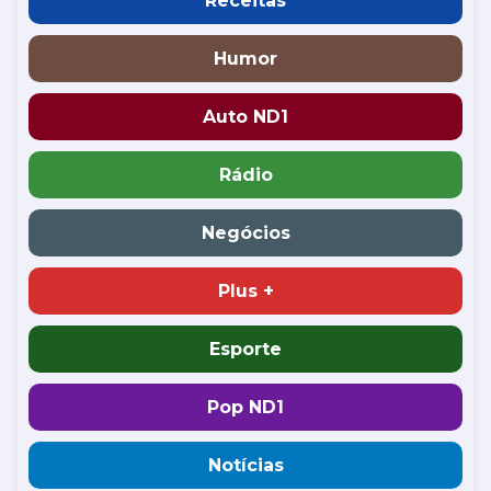
Receitas
Humor
Auto ND1
Rádio
Negócios
Plus +
Esporte
Pop ND1
Notícias