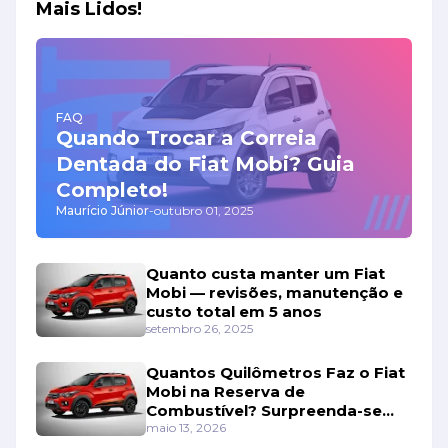
Mais Lidos!
FAQ
Quando Trocar a Correia
Dentada do Fiat Mobi? Guia
Completo!
Maurício Júnior
-
outubro 01, 2025
Quanto custa manter um Fiat
Mobi — revisões, manutenção e
custo total em 5 anos
setembro 26, 2025
Quantos Quilômetros Faz o Fiat
Mobi na Reserva de
Combustível? Surpreenda-se
Com os Números!
maio 13, 2026