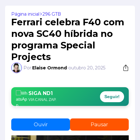
Página inicial
296 GTB
Ferrari celebra F40 com
nova SC40 híbrida no
programa Special
Projects
Por:
Elaise Ormond
-
outubro 20, 2025
SIGA ND1
Seguir!
VIA CANAL ZAP.
Ouvir
Pausar