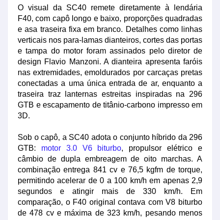
O visual da SC40 remete diretamente à lendária
F40, com capô longo e baixo, proporções quadradas
e asa traseira fixa em branco. Detalhes como linhas
verticais nos para-lamas dianteiros, cortes das portas
e tampa do motor foram assinados pelo diretor de
design Flavio Manzoni. A dianteira apresenta faróis
nas extremidades, emoldurados por carcaças pretas
conectadas a uma única entrada de ar, enquanto a
traseira traz lanternas estreitas inspiradas na 296
GTB e escapamento de titânio-carbono impresso em
3D.
Sob o capô, a SC40 adota o conjunto híbrido da 296
GTB:
motor 3.0 V6 biturbo
, propulsor elétrico e
câmbio de dupla embreagem de oito marchas. A
combinação entrega 841 cv e 76,5 kgfm de torque,
permitindo acelerar de 0 a 100 km/h em apenas 2,9
segundos e atingir mais de 330 km/h. Em
comparação, o F40 original contava com V8 biturbo
de 478 cv e máxima de 323 km/h, pesando menos