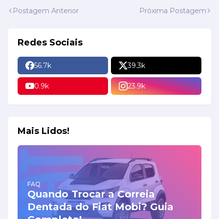
Postagem Anterior
Próxima Postagem
Redes Sociais
56.7k
39.3k
0.9k
23.9k
Mais Lidos!
FAQ
Quando Trocar a Correia
Dentada do Fiat Mobi? Guia