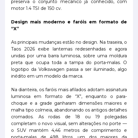
preserva o conjunto mecânico já conhecido, com
motor 1.4 TSI de 150 cv.
Design mais moderno e faróis em formato de
“X”
As principais mudanças estão no design. Na traseira, o
Taos 2026 exibe lanternas redesenhadas e agora
unidas por uma barra luminosa, sobre uma moldura
preta que ocupa toda a tampa do porta-malas. O
logotipo da Volkswagen passa a ser iluminado, algo
inédito em um modelo da marca.
Na dianteira, os faróis mais afilados adotam assinatura
luminosa em formato de “X”, enquanto o para-
choque e a grade ganharam dimensões maiores e
malha tipo colmeia, abandonando os antigos detalhes
cromados. As rodas de 18 ou 19 polegadas
completam o novo visual, sem alterações no porte —
o SUV mantém 4,46 metros de comprimento e
porta-malas de 498 litros, um dos maiores da