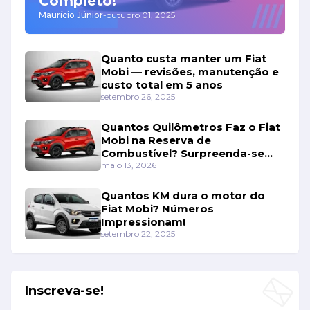
Completo!
Maurício Júnior
-
outubro 01, 2025
Quanto custa manter um Fiat
Mobi — revisões, manutenção e
custo total em 5 anos
setembro 26, 2025
Quantos Quilômetros Faz o Fiat
Mobi na Reserva de
Combustível? Surpreenda-se
Com os Números!
maio 13, 2026
Quantos KM dura o motor do
Fiat Mobi? Números
Impressionam!
setembro 22, 2025
Inscreva-se!