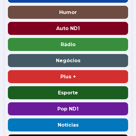
Humor
Auto ND1
Rádio
Negócios
Plus +
Esporte
Pop ND1
Notícias