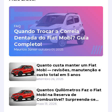
FAQ
Quando Trocar a Correia
Dentada do Fiat Mobi? Guia
Completo!
Maurício Júnior
-
outubro 01, 2025
Quanto custa manter um Fiat
Mobi — revisões, manutenção e
custo total em 5 anos
setembro 26, 2025
Quantos Quilômetros Faz o Fiat
Mobi na Reserva de
Combustível? Surpreenda-se
Com os Números!
maio 13, 2026